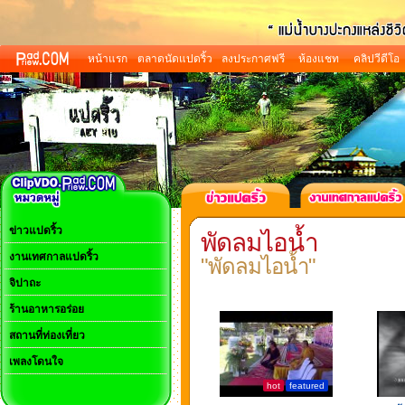
หน้าแรก
ตลาดนัดแปดริ้ว
ลงประกาศฟรี
ห้องแชท
คลิปวีดีโอ
ข่าวแปดริ้ว
พัดลมไอน้ำ
งานเทศกาลแปดริ้ว
"พัดลมไอน้ำ"
จิปาถะ
ร้านอาหารอร่อย
สถานที่ท่องเที่ยว
เพลงโดนใจ
hot
featured