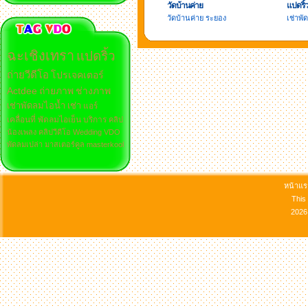
วัดบ้านค่าย
แปดริ
วัดบ้านค่าย ระยอง
เช่าพั
ฉะเชิงเทรา
แปดริ้ว
ถ่ายวีดีโอ
โปรเจคเตอร์
Actdee
ถ่ายภาพ
ช่างภาพ
เช่าพัดลมไอน้ำ
เช่า
แอร์
เคลื่อนที่
พัดลมไอเย็น
บริการ
คลิป
น้องเพลง
คลิปวีดีโอ
Wedding
VDO
พัดลมเปล่า
มาสเตอร์คูล
masterkool
หน้าแ
This
2026