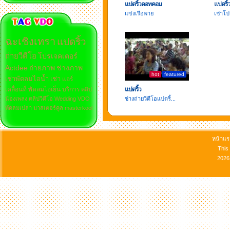
แปดริ้วดอทคอม
แปดริ้
แข่งเรือพาย
เช่าโป
ฉะเชิงเทรา
แปดริ้ว
ถ่ายวีดีโอ
โปรเจคเตอร์
Actdee
ถ่ายภาพ
ช่างภาพ
hot
featured
เช่าพัดลมไอน้ำ
เช่า
แอร์
เคลื่อนที่
พัดลมไอเย็น
บริการ
แปดริ้ว
คลิป
น้องเพลง
คลิปวีดีโอ
Wedding
VDO
ช่างถ่ายวีดีโอแปดริ้...
พัดลมเปล่า
มาสเตอร์คูล
masterkool
หน้าแ
This
2026