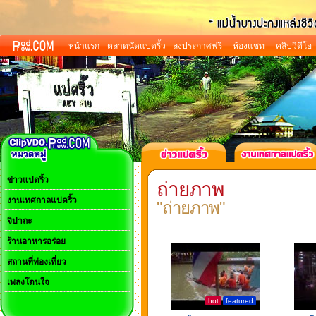
หน้าแรก
ตลาดนัดแปดริ้ว
ลงประกาศฟรี
ห้องแชท
คลิปวีดีโอ
ข่าวแปดริ้ว
ถ่ายภาพ
งานเทศกาลแปดริ้ว
"ถ่ายภาพ"
จิปาถะ
ร้านอาหารอร่อย
สถานที่ท่องเที่ยว
เพลงโดนใจ
hot
featured