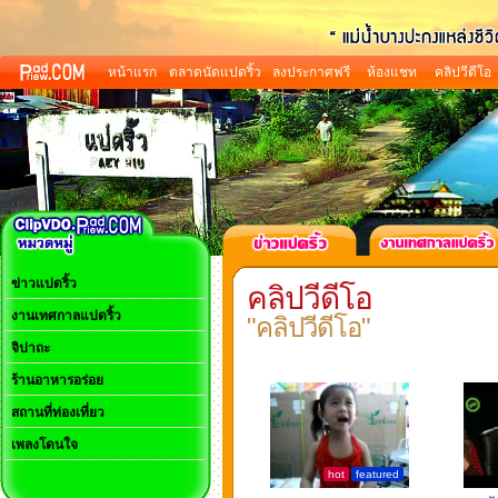
หน้าแรก
ตลาดนัดแปดริ้ว
ลงประกาศฟรี
ห้องแชท
คลิปวีดีโอ
ข่าวแปดริ้ว
คลิปวีดีโอ
งานเทศกาลแปดริ้ว
"คลิปวีดีโอ"
จิปาถะ
ร้านอาหารอร่อย
สถานที่ท่องเที่ยว
เพลงโดนใจ
hot
featured