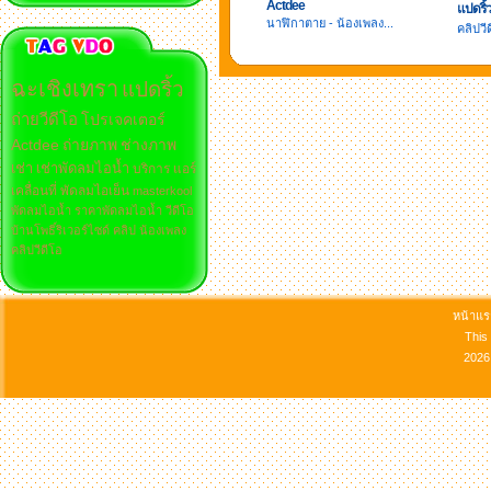
Actdee
แปดริ
นาฬิกาตาย - น้องเพลง...
คลิปวี
ฉะเชิงเทรา
แปดริ้ว
ถ่ายวีดีโอ
โปรเจคเตอร์
Actdee
ถ่ายภาพ
ช่างภาพ
เช่า
เช่าพัดลมไอน้ำ
บริการ
แอร์
เคลื่อนที่
พัดลมไอเย็น
masterkool
พัดลมไอน้ำ
ราคาพัดลมไอน้ำ
วีดีโอ
บ้านโพธิ์ริเวอร์ไซด์
คลิป
น้องเพลง
คลิปวีดีโอ
หน้าแ
This
2026